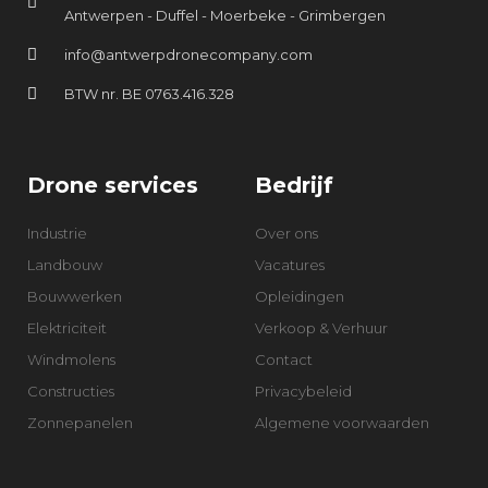
Antwerpen - Duffel - Moerbeke - Grimbergen
info@antwerpdronecompany.com
BTW nr. BE 0763.416.328
Drone services
Bedrijf
Industrie
Over ons
Landbouw
Vacatures
Bouwwerken
Opleidingen
Elektriciteit
Verkoop & Verhuur
Windmolens
Contact
Constructies
Privacybeleid
Zonnepanelen
Algemene voorwaarden